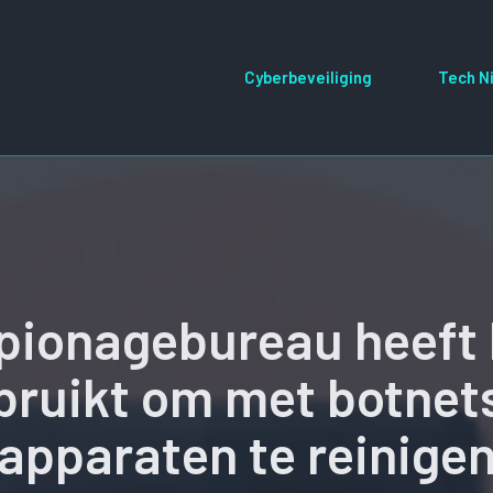
Cyberbeveiliging
Tech N
pionagebureau heeft h
gebruikt om met botnet
apparaten te reinige