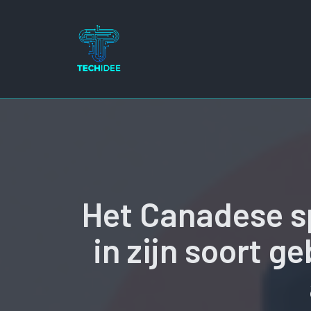
Ga
naar
de
inhoud
Het Canadese s
in zijn soort 