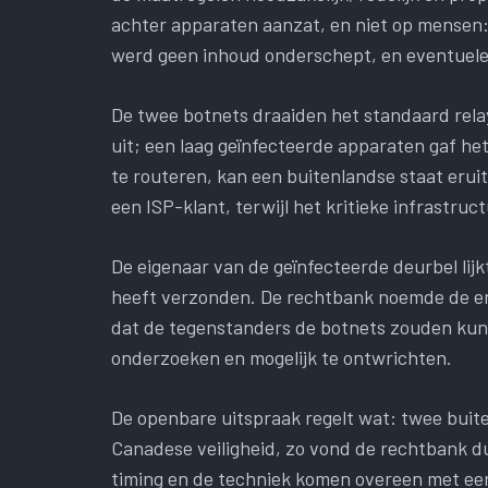
achter apparaten aanzat, en niet op mensen: 
werd geen inhoud onderschept, en eventuele 
De twee botnets draaiden het standaard rel
uit; een laag geïnfecteerde apparaten gaf h
te routeren, kan een buitenlandse staat erui
een ISP-klant, terwijl het kritieke infrastru
De eigenaar van de geïnfecteerde deurbel lijkt
heeft verzonden. De rechtbank noemde de e
dat de tegenstanders de botnets zouden kun
onderzoeken en mogelijk te ontwrichten.
De openbare uitspraak regelt wat: twee buit
Canadese veiligheid, zo vond de rechtbank du
timing en de techniek komen overeen met ee