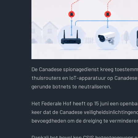
De Canadese spionagedienst kreeg toestemmi
thuisrouters en IoT-apparatuur op Canadese
gerunde botnets te neutraliseren.
Het Federale Hof heeft op 15 juni een openbar
keer dat de Canadese veiligheidsinlichtingen
bevoegdheden om de dreiging te vermindere
Dankzij het bevel kon CSIS botnetgegevens o