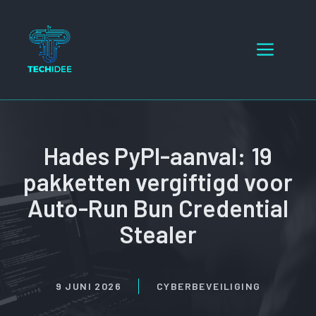
Ga
naar
Menu
de
inhoud
Hades PyPI-aanval: 19
pakketten vergiftigd voor
Auto-Run Bun Credential
Stealer
9 JUNI 2026
CYBERBEVEILIGING