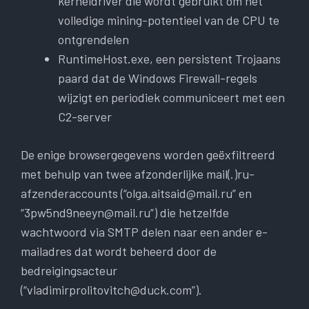
kerneldriver die wordt gebruikt om het
volledige mining-potentieel van de CPU te
ontgrendelen
RuntimeHost.exe, een persistent Trojaans
paard dat de Windows Firewall-regels
wijzigt en periodiek communiceert met een
C2-server
De enige browsergegevens worden geëxfiltreerd
met behulp van twee afzonderlijke mail(.)ru-
afzenderaccounts (“
olga.aitsaid@mail.ru
” en
“
3pw5nd9neeyn@mail.ru
”) die hetzelfde
wachtwoord via SMTP delen naar een ander e-
mailadres dat wordt beheerd door de
bedreigingsacteur
(“
vladimirprolitovitch@duck.com
”).