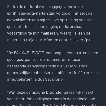
Zodra de diefstal van inloggegevens en de
exfiltratie-activiteiten zijn voltooid, initieert de
aanvalsketen een agressieve opruiming van alle
gedropte tools in een poging de forensische
voetafdruk te minimaliseren, waarbij alleen de
miner- en trojan-artefacten achterblijven./p>
“De FAUX#ELEVATE-campagne demonstreert een
goed georganiseerde, uit meerdere fasen
bestaande aanvalsoperatie die verschillende
opmerkelijke technieken combineert in één enkele
infectieketen”, aldus Securonix.
“Wat deze campagne bijzonder gevaarlijk maakt
voor bedrijfsbeveiligingsteams is de snelheid van
uitvoering. De volledige infectieketen voltooit zich