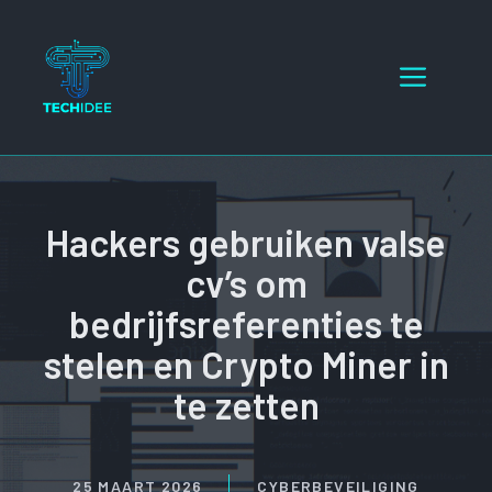
Ga
naar
Menu
de
inhoud
Hackers gebruiken valse
cv’s om
bedrijfsreferenties te
stelen en Crypto Miner in
te zetten
25 MAART 2026
CYBERBEVEILIGING