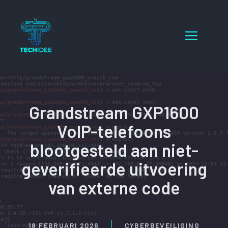
Ga
naar
Menu
de
inhoud
Grandstream GXP1600
VoIP-telefoons
blootgesteld aan niet-
geverifieerde uitvoering
van externe code
18 FEBRUARI 2026
CYBERBEVEILIGING