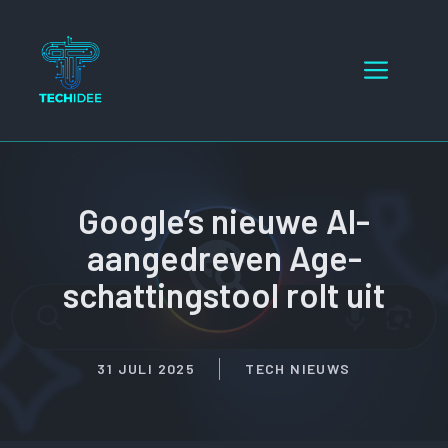
Ga
naar
Menu
de
inhoud
Google’s nieuwe AI-
aangedreven Age-
schattingstool rolt uit
31 JULI 2025
TECH NIEUWS