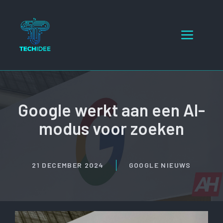
Ga
naar
Menu
de
inhoud
Google werkt aan een AI-
modus voor zoeken
21 DECEMBER 2024
GOOGLE NIEUWS