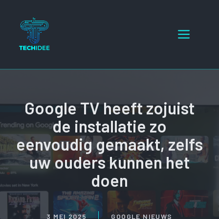
Ga
naar
Menu
de
inhoud
Google TV heeft zojuist
de installatie zo
eenvoudig gemaakt, zelfs
uw ouders kunnen het
doen
3 MEI 2025
GOOGLE NIEUWS