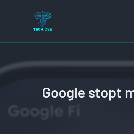
Ga
naar
de
inhoud
Google stopt 