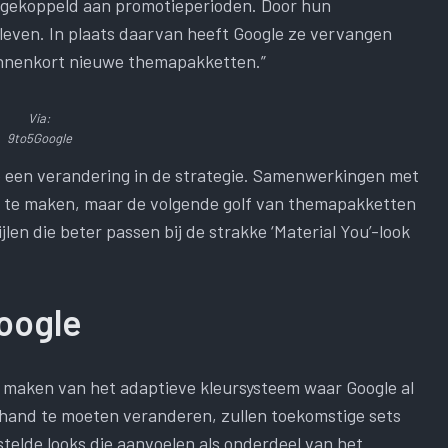
n gekoppeld aan promotieperioden. Door hun
bleven. In plaats daarvan heeft Google ze vervangen
innenkort nieuwe themapakketten.”
Via:
9to5Google
p een verandering in de strategie. Samenwerkingen met
 te maken, maar de volgende golf van themapakketten
jlen die beter passen bij de strakke ‘Material You’-look
oogle
e maken van het adaptieve kleursysteem waar Google al
 hand te moeten veranderen, zullen toekomstige sets
telde looks die aanvoelen als onderdeel van het