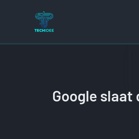
Ga
naar
de
inhoud
Google slaat