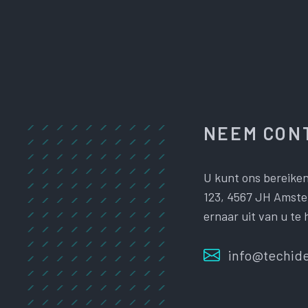
NEEM CONT
U kunt ons bereiken
123, 4567 JH Amster
ernaar uit van u te 
info@techide