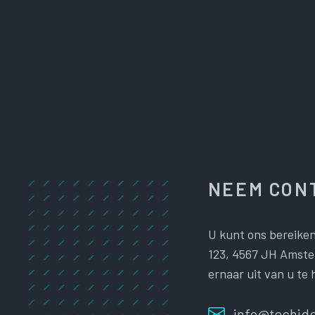
NEEM CONT
U kunt ons bereiken
123, 4567 JH Amster
ernaar uit van u te 
info@techide