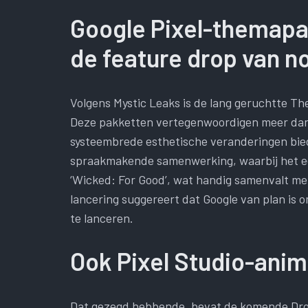
Google Pixel-themapa
de feature drop van 
Volgens Mystic Leaks is de lang geruchtte The
Deze pakketten vertegenwoordigen meer dan k
systeembrede esthetische veranderingen biede
spraakmakende samenwerking, waarbij het eers
‘Wicked: For Good’, wat handig samenvalt me
lancering suggereert dat Google van plan is
te lanceren.
Ook Pixel Studio-anim
Dat gezegd hebbende, bevat de komende Drop