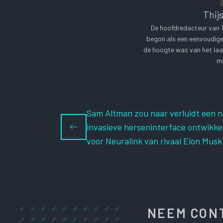
Thij
De hoofdredacteur van Te
begon als een eenvoudige 
de hoogte was van het laa
me
Sam Altman zou naar verluidt een n
invasieve herseninterface ontwikke
voor Neuralink van rivaal Elon Musk
NEEM CONT