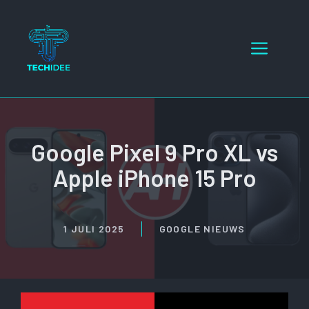
Ga
naar
Menu
de
inhoud
Google Pixel 9 Pro XL vs
Apple iPhone 15 Pro
1 JULI 2025
GOOGLE NIEUWS