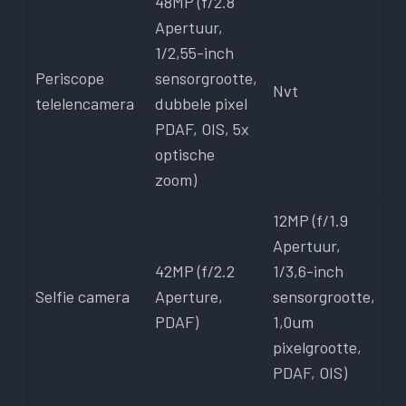
48MP (f/2.8
Apertuur,
1/2,55-inch
Periscope
sensorgrootte,
Nvt
telelencamera
dubbele pixel
PDAF, OIS, 5x
optische
zoom)
12MP (f/1.9
Apertuur,
42MP (f/2.2
1/3,6-inch
Selfie camera
Aperture,
sensorgrootte,
PDAF)
1,0um
pixelgrootte,
PDAF, OIS)