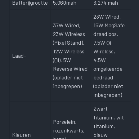
Batterijgrootte
5.060mah
3.274 mah
23W Wired,
37W Wired,
15W MagSafe
23W Wireless
draadloos,
(Pixel Stand),
7,5W Qi
12W Wireless
Wireless,
Laad-
(Qi), 5W
4,5W
Reverse Wired
omgekeerde
(oplader niet
bedraad
inbegrepen)
(oplader niet
inbegrepen)
Zwart
titanium, wit
Porselein,
titanium,
rozenkwarts,
Kleuren
blauw