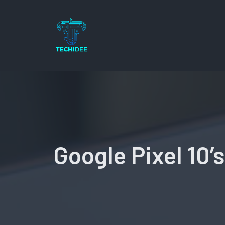
Ga
naar
de
inhoud
Google Pixel 10’