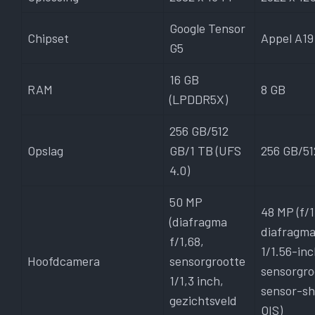
Google Tensor
Chipset
Appel A19
G5
16 GB
RAM
8 GB
(LPDDR5X)
256 GB/512
Opslag
GB/1 TB (UFS
256 GB/51
4.0)
50 MP
48 MP (f/1
(diafragma
diafragma
f/1,68,
1/1.56-in
Hoofdcamera
sensorgrootte
sensorgro
1/1,3 inch,
sensor-sh
gezichtsveld
OIS)