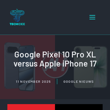
Ga
naar
Menu
de
inhoud
Google Pixel 10 Pro XL
versus Apple iPhone 17
11 NOVEMBER 2025
GOOGLE NIEUWS