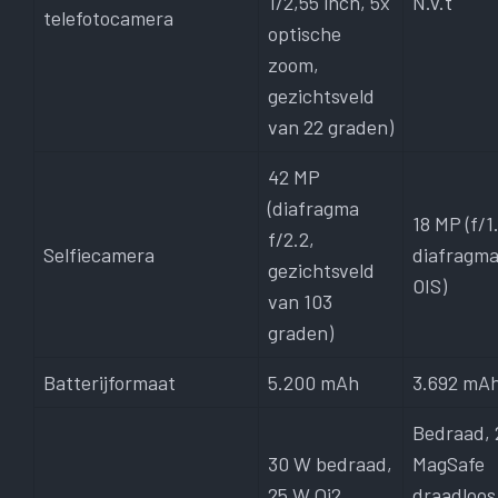
1/2,55 inch, 5x
N.v.t
telefotocamera
optische
zoom,
gezichtsveld
van 22 graden)
42 MP
(diafragma
18 MP (f/1
f/2.2,
Selfiecamera
diafragma
gezichtsveld
OIS)
van 103
graden)
Batterijformaat
5.200 mAh
3.692 mA
Bedraad,
30 W bedraad,
MagSafe
25 W Qi2
draadloos