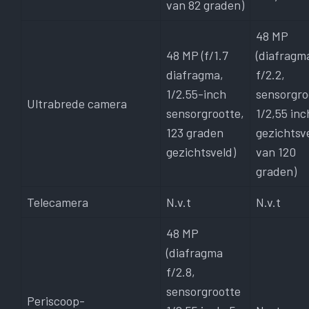
van 82 graden)
48 MP
48 MP (f/1.7
(diafragm
diafragma,
f/2.2,
1/2.55-inch
sensorgro
Ultrabrede camera
sensorgrootte,
1/2,55 inc
123 graden
gezichtsv
gezichtsveld)
van 120
graden)
Telecamera
N.v.t
N.v.t
48 MP
(diafragma
f/2.8,
sensorgrootte
Periscoop-