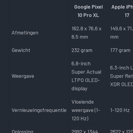
Google Pixel
Apple iP
10 Pro XL
17
162,8 x 76,6 x
149,6 x 71
Afmetingen
8,5 mm
mm
Gewicht
232 gram
177 gram
6,8-inch
6,3-inch 
Super Actual
Weergave
Super Ret
LTPO OLED-
XDR OLE
display
Vloeiende
Vernieuwingsfrequentie
weergave (1-
1-120 Hz
120 Hz)
Oplossing
2992 x 1344
2622 x 12