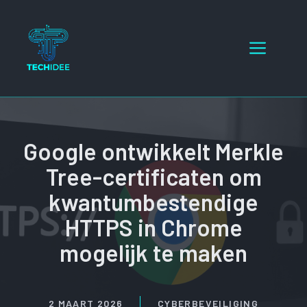
Ga
naar
Menu
de
inhoud
Google ontwikkelt Merkle
Tree-certificaten om
kwantumbestendige
HTTPS in Chrome
mogelijk te maken
2 MAART 2026
CYBERBEVEILIGING