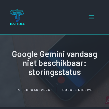
Ga
naar
Menu
de
inhoud
Google Gemini vandaag
niet beschikbaar:
storingsstatus
14 FEBRUARI 2026
GOOGLE NIEUWS