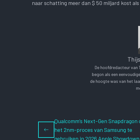
naar schatting meer dan $ 50 miljard kost al
Thij
De hoofdredacteur van Te
begon als een eenvoudige 
de hoogte was van het laa
me
Qualcomm’s Next-Gen Snapdragon
het 2nm-proces van Samsung te
gebruiken in 2026 Apple Showdown