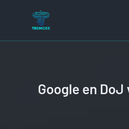
Ga
naar
de
inhoud
Google en DoJ 