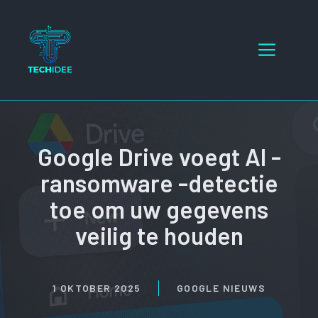
Ga
naar
Menu
de
inhoud
Google Drive voegt AI -
ransomware -detectie
toe om uw gegevens
veilig te houden
1 OKTOBER 2025
GOOGLE NIEUWS