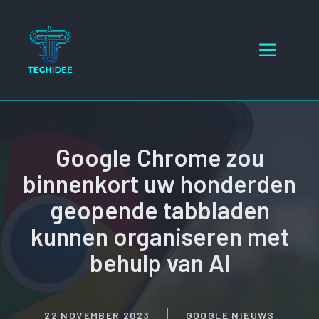
Ga
naar
Menu
de
inhoud
Google Chrome zou
binnenkort uw honderden
geopende tabbladen
kunnen organiseren met
behulp van AI
22 NOVEMBER 2023
GOOGLE NIEUWS