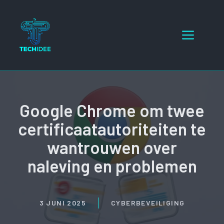
Ga
naar
Menu
de
inhoud
Google Chrome om twee
certificaatautoriteiten te
wantrouwen over
naleving en problemen
3 JUNI 2025
CYBERBEVEILIGING