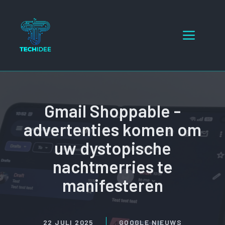
Ga
naar
Menu
de
inhoud
Gmail Shoppable -
advertenties komen om
uw dystopische
nachtmerries te
manifesteren
22 JULI 2025
GOOGLE NIEUWS