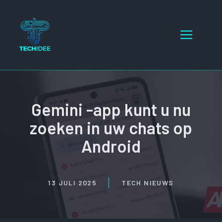
Ga
naar
Menu
de
inhoud
Gemini -app kunt u nu
zoeken in uw chats op
Android
13 JULI 2025
TECH NIEUWS