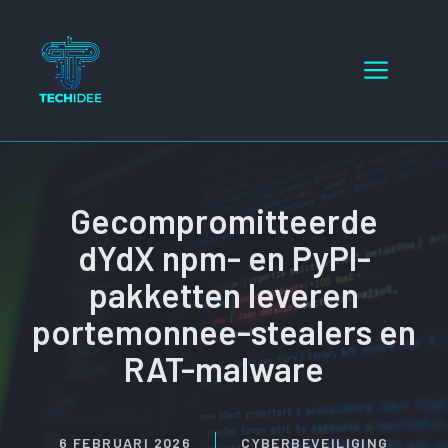
Ga
naar
Menu
de
inhoud
Gecompromitteerde
dYdX npm- en PyPI-
pakketten leveren
portemonnee-stealers en
RAT-malware
6 FEBRUARI 2026
CYBERBEVEILIGING