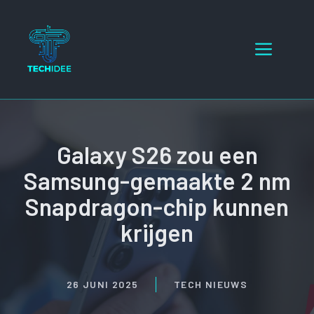
Ga
naar
Menu
de
inhoud
Galaxy S26 zou een
Samsung-gemaakte 2 nm
Snapdragon-chip kunnen
krijgen
26 JUNI 2025
TECH NIEUWS