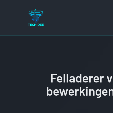
Ga
naar
de
inhoud
Felladerer 
bewerkingen