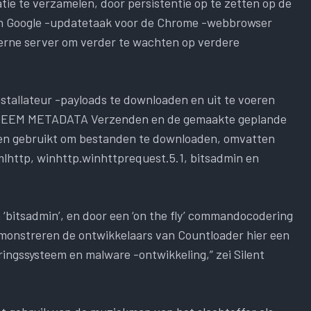
tie te verzamelen, door persistentie op te zetten op de
en Google -updatetaak voor de Chrome -webbrowser
erne server om verder te wachten op verdere
stallateur -payloads te downloaden en uit te voeren
EEM METADATA Verzenden en de gemaakte geplande
den gebruikt om bestanden te downloaden, omvatten
lhttp, winhttp.winhttprequest.5.1, bitsadmin en
n ‘bitsadmin’, en door een ‘on the fly’ commandocodering
monstreren de ontwikkelaars van Countloader hier een
ngssysteem en malware -ontwikkeling,” zei Silent