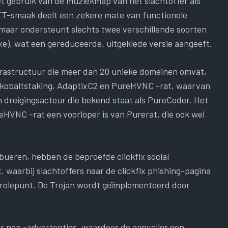
et gebruik van de muziekmap van het slachtoffer als
ET-smaak deelt een zekere mate van functionele
maar ondersteunt slechts twee verschillende soorten
e), wat een gereduceerde, uitgeklede versie aangeeft.
rastructuur die meer dan 20 unieke domeinen omvat,
or kobaltstaking, AdaptixC2 en PureHVNC -rat, waarvan
n dreigingsacteur die bekend staat als PureCoder. Het
eHVNC -rat een voorloper is van Purerat, die ook wel
ueren, hebben de beproefde clickfix social
, waarbij slachtoffers naar de clickfix phishing-pagina
trolepunt. De Trojan wordt geïmplementeerd door
oor nep -advertenties, waardoor de aanvaller een