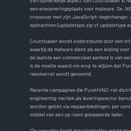
Een opmerkelijk aspect van Countloader is h
een ensceneringsplaats voor malware. De .N
crossover met zijn JavaScript-tegenhanger, 
opdrachten (updatetype.zip of updatetype.ex
Countloader wordt ondersteund door een inf
waarbij de malware dient als een leiding vo
de laatste een commercieel aanbod is van ee
is de moeite waard om erop te wijzen dat Pur
resolverrat wordt genoemd.
Recente campagnes die PureHVNC-rat distrib
engineering-tactiek als leveringsvector benut
worden gelokt via nepaanbiedingen, per con
middel van een op roest gebaseerde lader.
“De aanvaller heeft het slachtoffer gelokt d