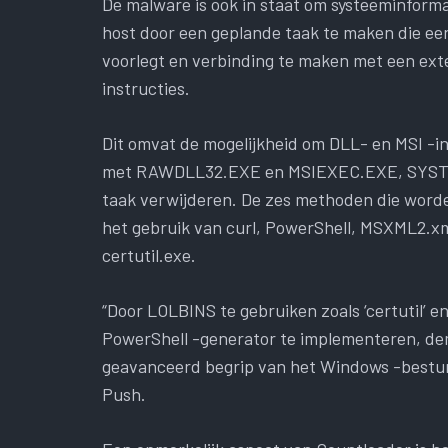
De malware is ook in staat om systeeminforma
host door een geplande taak te maken die e
voorlegt en verbinding te maken met een ext
instructies.
Dit omvat de mogelijkheid om DLL- en MSI -in
met RAWDLL32.EXE en MSIEXEC.EXE, SYST
taak verwijderen. De zes methoden die wor
het gebruik van curl, PowerShell, MSXML2.xm
certutil.exe.
“Door LOLBINS te gebruiken zoals ‘certutil’ e
PowerShell -generator te implementeren, de
geavanceerd begrip van het Windows -besturi
Push.