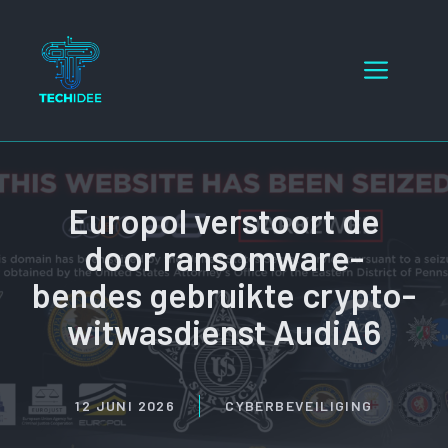
Ga
naar
Menu
de
inhoud
Europol verstoort de
door ransomware-
bendes gebruikte crypto-
witwasdienst AudiA6
12 JUNI 2026
CYBERBEVEILIGING