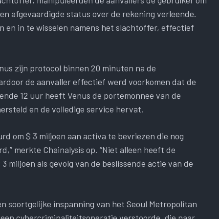
e hen afgevaardigde status over de rekening verleende.
n en in te wisselen namens het slachtoffer, effectief
nus zijn protocol binnen 20 minuten na de
ardoor de aanvaller effectief werd voorkomen dat de
mende 12 uur heeft Venus de portemonnee van de
ersteld en de volledige service hervat.
d om $ 3 miljoen aan activa te bevriezen die nog
,” merkte Chainalysis op. “Niet alleen heeft de
$ 3 miljoen als gevolg van de beslissende actie van de
n soortgelijke inspanning van het Seoul Metropolitan
en cybercriminaliteitsoperatie verstoorde, die naar