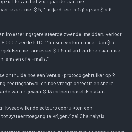
 opzichte van het voorgaande jaar, met
erliezen, met $ 5,7 miljard, een stijging van $ 4,6
en investeringsgerelateerde zwendel meldden, verloor
 9.000,” zei de FTC. “Mensen verloren meer dan $ 3
ergeleken met ongeveer $ 1,9 miljard verloren aan meer
, sms’en of e -mails.”
e onthulde hoe een Venus -protocolgebruiker op 2
ngineeringaanval, en hoe vroege detectie en snelle
aarde van ongeveer $ 13 miljoen mogelijk maken.
ng: kwaadwillende acteurs gebruikten een
t systeemtoegang te krijgen,” zei Chainalysis.
lachtoffer, manipuleerden de aanvallers de gebruiker om