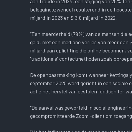
aan fraude in 2024, een stijging van 25% ten
beleggingszwendel resulterend in de hoogste v
miljard in 2023 en $ 3,8 miljard in 2022.
“Een meerderheid (79%) van de mensen die e
geld, met een mediane verlies van meer dan $
miljard aan oplichting die online begonnen, v
’traditionele’ contactmethoden zoals oproepen
De openbaarmaking komt wanneer kettingalys
september 2025 werd gericht in een sociale e
actie het herstel van gestolen fondsen ter w
“De aanval was geworteld in social engineeri
gecompromitteerde Zoom -client om toegang to
“Na het infiltreren van de machine van het s