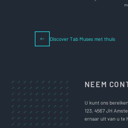
me
Discover Tab Muses met thuis
NEEM CONT
U kunt ons bereiken
123, 4567 JH Amster
ernaar uit van u te 