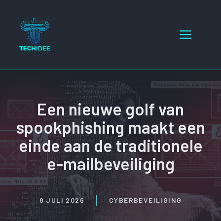
Ga
naar
Menu
de
inhoud
Een nieuwe golf van
spookphishing maakt een
einde aan de traditionele
e-mailbeveiliging
8 JULI 2026
CYBERBEVEILIGING