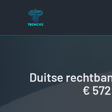
Ga
naar
de
inhoud
Duitse rechtban
€ 572