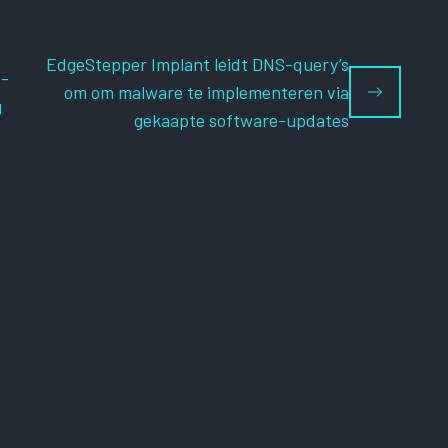
EdgeStepper Implant leidt DNS-query’s
e-
om om malware te implementeren via
g
gekaapte software-updates