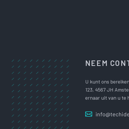
NEEM CONT
U kunt ons bereiken
123, 4567 JH Amster
ernaar uit van u te 
info@techide