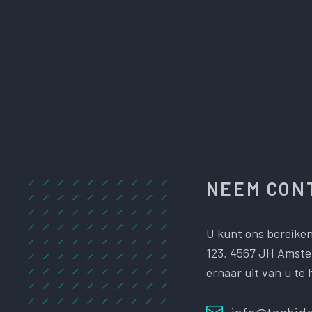
NEEM CONT
U kunt ons bereiken
123, 4567 JH Amster
ernaar uit van u te 
info@techide