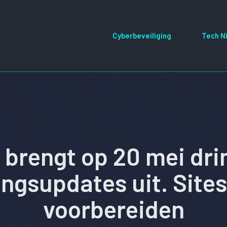
Cyberbeveiliging
Tech N
 brengt op 20 mei dr
ingsupdates uit. Site
voorbereiden