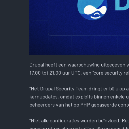
Drupal heeft een waarschuwing uitgegeven wa
17.00 tot 21.00 uur UTC, een “core security r
“Het Drupal Security Team dringt er bij u op
kernupdates, omdat exploits binnen enkele u
beheerders van het op PHP gebaseerde con
“Niet alle configuraties worden beïnvloed. Re
bepalen of uw sites getroffen zijn en onmidd