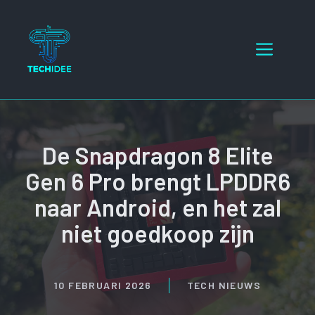
Ga
naar
Menu
de
inhoud
De Snapdragon 8 Elite
Gen 6 Pro brengt LPDDR6
naar Android, en het zal
niet goedkoop zijn
10 FEBRUARI 2026
TECH NIEUWS