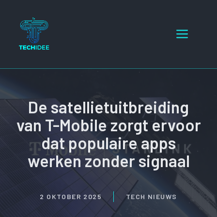
Ga
naar
Menu
de
inhoud
De satellietuitbreiding
van T-Mobile zorgt ervoor
dat populaire apps
werken zonder signaal
2 OKTOBER 2025
TECH NIEUWS