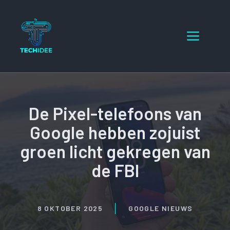
Ga
naar
Menu
de
inhoud
De Pixel-telefoons van
Google hebben zojuist
groen licht gekregen van
de FBI
8 OKTOBER 2025
GOOGLE NIEUWS