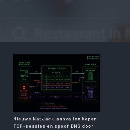
Nieuwe NatJack-aanvallen kapen
TCP-sessies en spoof DNS door