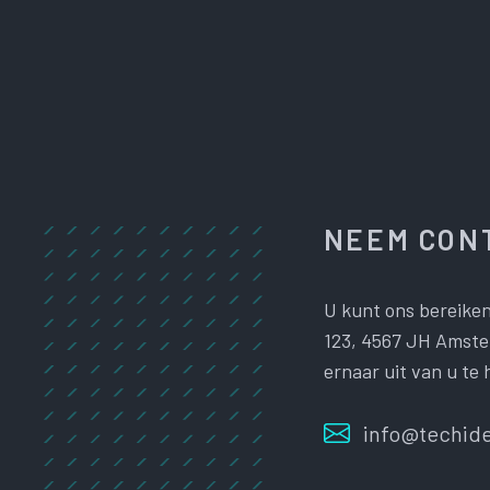
NEEM CONT
U kunt ons bereiken
123, 4567 JH Amster
ernaar uit van u te 
info@techide