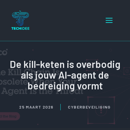
Ga
naar
Menu
de
inhoud
De kill-keten is overbodig
als jouw AI-agent de
bedreiging vormt
25 MAART 2026
CYBERBEVEILIGING