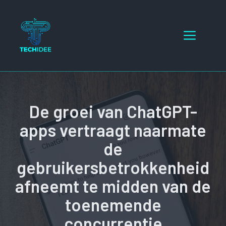
Ga
naar
Menu
de
inhoud
De groei van ChatGPT-
apps vertraagt ​​naarmate
de
gebruikersbetrokkenheid
afneemt te midden van de
toenemende
concurrentie