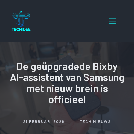
Ga
naar
Menu
de
inhoud
De geüpgradede Bixby
AI-assistent van Samsung
met nieuw brein is
officieel
21 FEBRUARI 2026
TECH NIEUWS