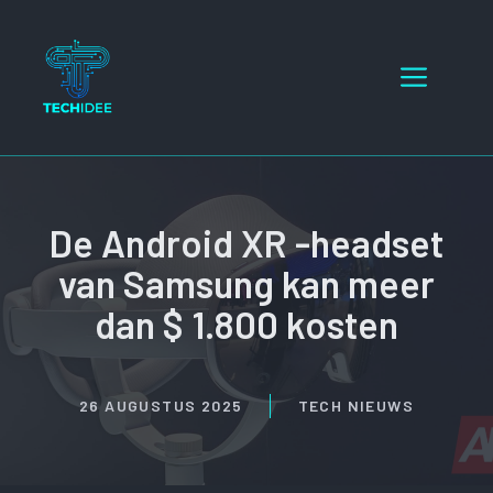
Ga
naar
Menu
de
inhoud
De Android XR -headset
van Samsung kan meer
dan $ 1.800 kosten
26 AUGUSTUS 2025
TECH NIEUWS