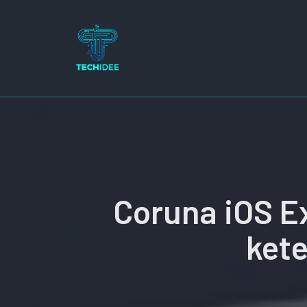
Ga
naar
de
inhoud
Coruna iOS Exp
kete