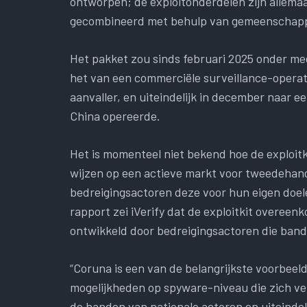
ontworpen; de exploitonderdelen zijn allemaa
gecombineerd met behulp van gemeenschappe
Het pakket zou sinds februari 2025 onder me
het van een commerciële surveillance-operat
aanvaller, en uiteindelijk in december naar e
China opereerde.
Het is momenteel niet bekend hoe de exploitk
wijzen op een actieve markt voor tweedehan
bedreigingsactoren deze voor hun eigen doel
rapport zei iVerify dat de exploitkit overee
ontwikkeld door bedreigingsactoren die ban
“Coruna is een van de belangrijkste voorbee
mogelijkheden op spyware-niveau die zich ve
de handen van nationale actoren en uiteindelij