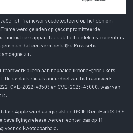
 JavaScript-framework gedetecteerd op het domein
n iFrame werd geladen op gecompromitteerde
oor industriële apparatuur, detailhandelsinstrumenten,
ngenomen dat een vermoedelijke Russische
campagne zit.
het raamwerk alleen aan bepaalde iPhone-gebruikers
d. De exploits die als onderdeel van het raamwerk
3222, CVE-2022-48503 en CVE-2023-43000, waarvan
 is.
door Apple werd aangepakt in iOS 16.6 en iPadOS 16.6,
de beveiligingsrelease werden echter pas op 11
g voor de kwetsbaarheid.