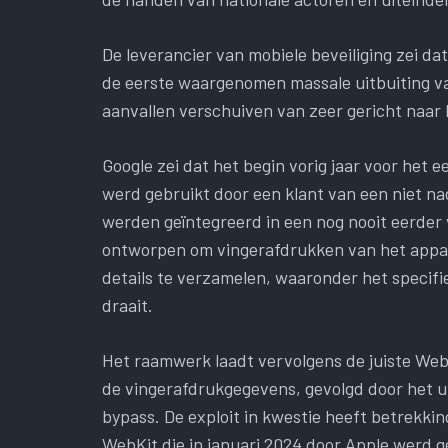
De leverancier van mobiele beveiliging zei d
de eerste waargenomen massale uitbuiting v
aanvallen verschuiven van zeer gericht naar 
Google zei dat het begin vorig jaar voor het 
werd gebruikt door een klant van een niet na
werden geïntegreerd in een nog nooit eerde
ontworpen om vingerafdrukken van het appar
details te verzamelen, waaronder het specif
draait.
Het raamwerk laadt vervolgens de juiste Web
de vingerafdrukgegevens, gevolgd door het u
bypass. De exploit in kwestie heeft betrekk
WebKit die in januari 2024 door Apple werd ge