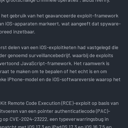
at het gebruik van het geavanceerde exploit-framework
an iOS-apparaten markeert, wat aangeeft dat spyware-
breed inzetbaar.
eerst delen van een iOS-exploitketen had vastgelegd die
der genoemd surveillancebedrijf, waarbij de exploits
r vertoond JavaScript-framework. Het raamwerk is
aat te maken om te bepalen of het echt is en om
ieke iPhone-model en de iOS-softwareversie waarop het
Kit Remote Code Execution (RCE)-exploit op basis van
itvoeren van een pointer authenticatiecode (PAC)-
ing op CVE-2024-23222, een typeverwarringsbug in
patcht met iOS 17.3 en iPadOS 17.3 en iOS 16.7.5 en