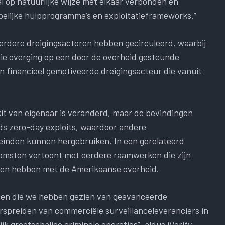
l op natuurlijke wijze met elkaar verbonden en
lijke hulpprogramma’s en exploitatieframeworks.”
erdere dreigingsactoren hebben gecirculeerd, waarbij
ie overging op een door de overheid gesteunde
en financieel gemotiveerde dreigingsacteur die vanuit
it van eigenaar is veranderd, maar de bevindingen
ds zero-day exploits, waardoor andere
einden kunnen hergebruiken. In een gerelateerd
nkomsten vertoont met eerdere raamwerken die zijn
den hebben met de Amerikaanse overheid.
lden die we hebben gezien van geavanceerde
rspreiden van commerciële surveillanceleveranciers in
k grootschalige criminele operaties”, aldus iVerify.