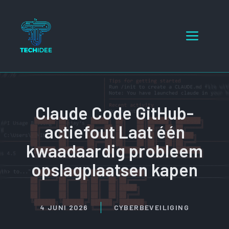
Ga
naar
Menu
de
inhoud
Claude Code GitHub-
actiefout Laat één
kwaadaardig probleem
opslagplaatsen kapen
4 JUNI 2026
CYBERBEVEILIGING