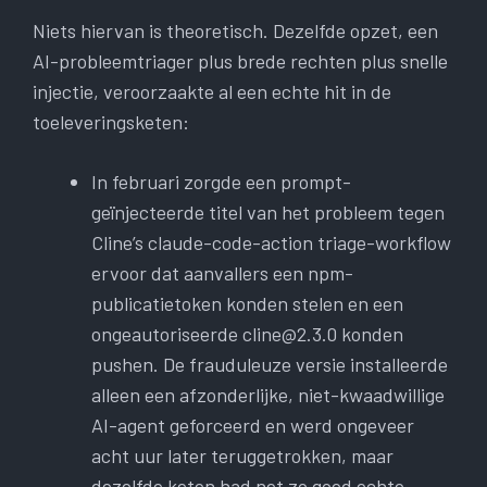
Niets hiervan is theoretisch. Dezelfde opzet, een
AI-probleemtriager plus brede rechten plus snelle
injectie, veroorzaakte al een echte hit in de
toeleveringsketen:
In februari zorgde een prompt-
geïnjecteerde titel van het probleem tegen
Cline’s claude-code-action triage-workflow
ervoor dat aanvallers een npm-
publicatietoken konden stelen en een
ongeautoriseerde
cline@2.3.0
konden
pushen. De frauduleuze versie installeerde
alleen een afzonderlijke, niet-kwaadwillige
AI-agent geforceerd en werd ongeveer
acht uur later teruggetrokken, maar
dezelfde keten had net zo goed echte