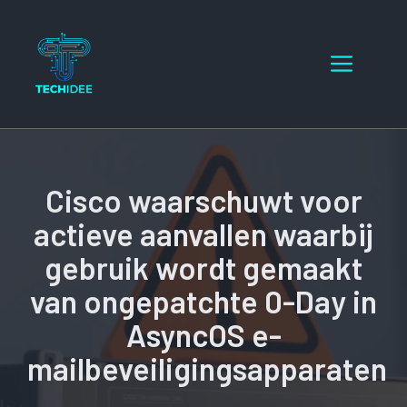
Ga
naar
Menu
de
inhoud
Cisco waarschuwt voor
actieve aanvallen waarbij
gebruik wordt gemaakt
van ongepatchte 0-Day in
AsyncOS e-
mailbeveiligingsapparaten