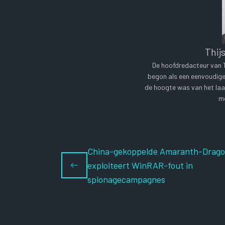
Thij
De hoofdredacteur van Te
begon als een eenvoudige 
de hoogte was van het laa
me
China-gekoppelde Amaranth-Drag
exploiteert WinRAR-fout in
spionagecampagnes