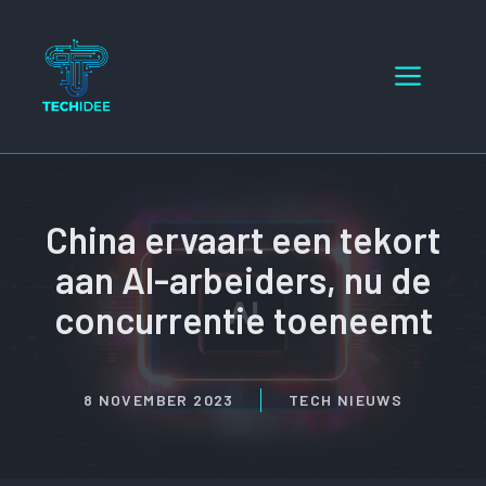
Ga
naar
Menu
de
inhoud
China ervaart een tekort
aan AI-arbeiders, nu de
concurrentie toeneemt
8 NOVEMBER 2023
TECH NIEUWS