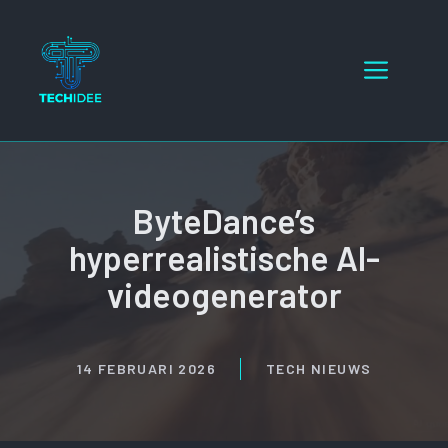
Ga
naar
Menu
de
inhoud
ByteDance’s
hyperrealistische AI-
videogenerator
14 FEBRUARI 2026
TECH NIEUWS