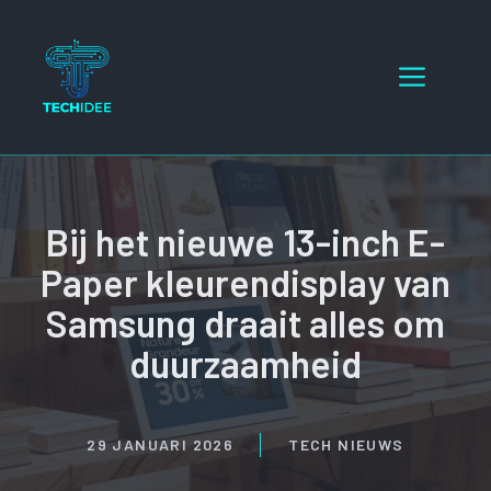
Ga
naar
Menu
de
inhoud
Bij het nieuwe 13-inch E-
Paper kleurendisplay van
Samsung draait alles om
duurzaamheid
29 JANUARI 2026
TECH NIEUWS