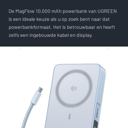
De MagFlow 10.000 mAh powerbank van UGREEN
is een ideale keuze als u op zoek bent naar dat
powerbankformaat. Het is betrouwbaar en heeft
zelfs een ingebouwde kabel en display.