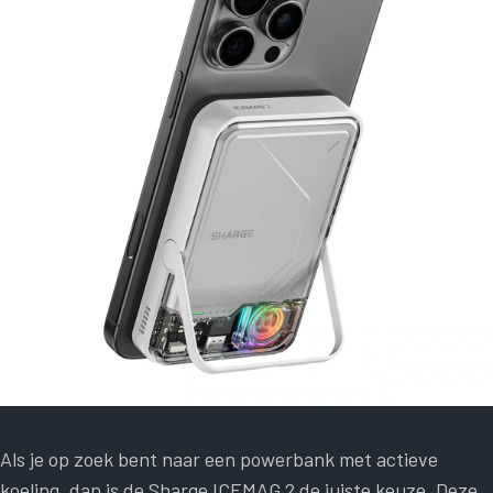
Als je op zoek bent naar een powerbank met actieve
koeling, dan is de Sharge ICEMAG 2 de juiste keuze. Deze