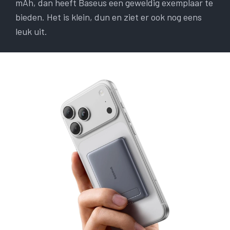
mAh, dan heeft Baseus een geweldig exemplaar te
bieden. Het is klein, dun en ziet er ook nog eens
leuk uit.