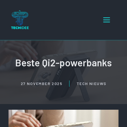
Ga
naar
Menu
de
inhoud
Beste Qi2-powerbanks
27 NOVEMBER 2025
TECH NIEUWS