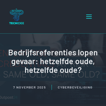
Ga
naar
Menu
de
inhoud
Bedrijfsreferenties lopen
gevaar: hetzelfde oude,
hetzelfde oude?
7 NOVEMBER 2025
CYBERBEVEILIGING