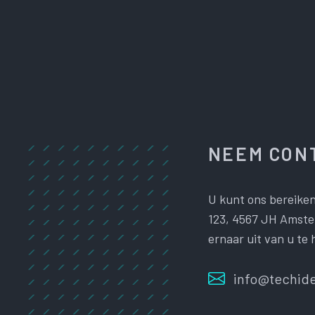
NEEM CONT
U kunt ons bereiken
123, 4567 JH Amster
ernaar uit van u te 
info@techide