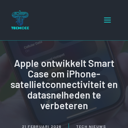
Ga
naar
Menu
de
inhoud
Apple ontwikkelt Smart
Case om iPhone-
satellietconnectiviteit en
datasnelheden te
verbeteren
21 FEBRUARI 2026
TECH NIEUWS