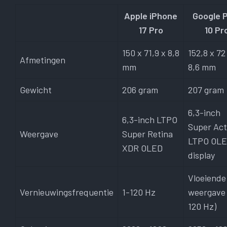
Apple iPhone
Google P
17 Pro
10 Pr
150 x 71,9 x 8,8
152,8 x 72
Afmetingen
mm
8,6 mm
Gewicht
206 gram
207 gram
6,3-inch
6,3-inch LTPO
Super Act
Weergave
Super Retina
LTPO OLE
XDR OLED
display
Vloeiende
Vernieuwingsfrequentie
1-120 Hz
weergave 
120 Hz)