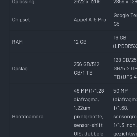
Oplossing
2622 x 1206
2856 x 12
Google Te
Chipset
Appel A19 Pro
G5
16 GB
RAM
12 GB
(LPDDR5X
128 GB/25
256 GB/512
Opslag
GB/512 GB
GB/1 TB
TB (UFS 4
48 MP (1/1,28
50 MP
diafragma,
(diafragm
1,22um
f/1,68,
Hoofdcamera
pixelgrootte,
sensorgro
sensor-shift
1/1,3 inch,
OIS, dubbele
gezichtsv