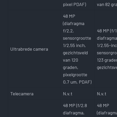
pixel PDAF)
van 82 gr
48 MP
(diafragma
f/2.2,
48 MP (f/1
sensorgrootte
diafragma
1/2,55 inch,
1/2.55-in
Ultrabrede camera
gezichtsveld
sensorgro
van 120
123 grade
graden,
gezichtsv
pixelgrootte
0,7 um, PDAF)
Telecamera
N.v.t
N.v.t
48 MP (f/2.8
48 MP
diafragma,
(diafragm