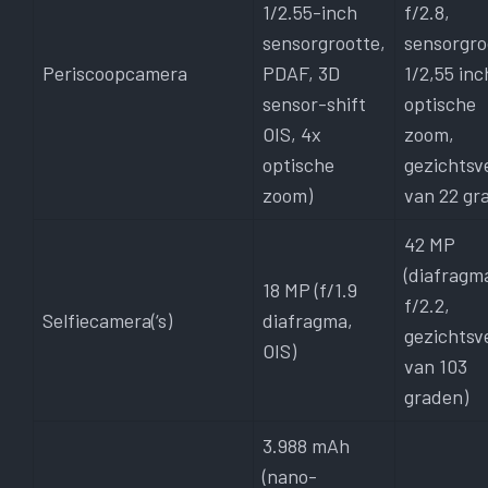
1/2.55-inch
f/2.8,
sensorgrootte,
sensorgro
Periscoopcamera
PDAF, 3D
1/2,55 inc
sensor-shift
optische
OIS, 4x
zoom,
optische
gezichtsv
zoom)
van 22 gr
42 MP
(diafragm
18 MP (f/1.9
f/2.2,
Selfiecamera(‘s)
diafragma,
gezichtsv
OIS)
van 103
graden)
3.988 mAh
(nano-