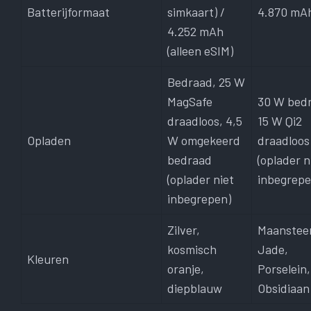
Batterijformaat
simkaart) /
4.870 mA
4.252 mAh
(alleen eSIM)
Bedraad, 25 W
MagSafe
30 W bed
draadloos, 4,5
15 W Qi2
Opladen
W omgekeerd
draadloos
bedraad
(oplader n
(oplader niet
inbegrepe
inbegrepen)
Zilver,
Maanstee
kosmisch
Jade,
Kleuren
oranje,
Porselein,
diepblauw
Obsidiaan